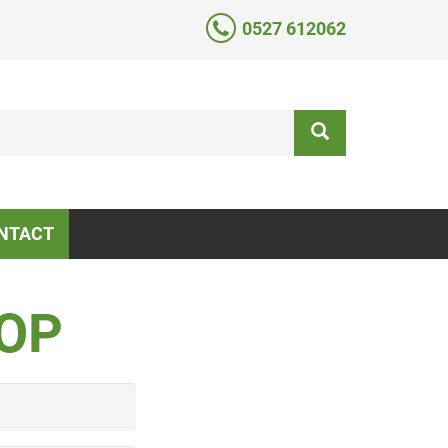
0527 612062
NTACT
OP