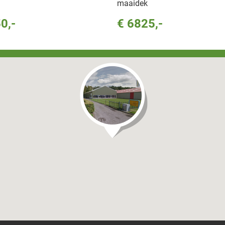
maaidek
0,-
€ 6825,-