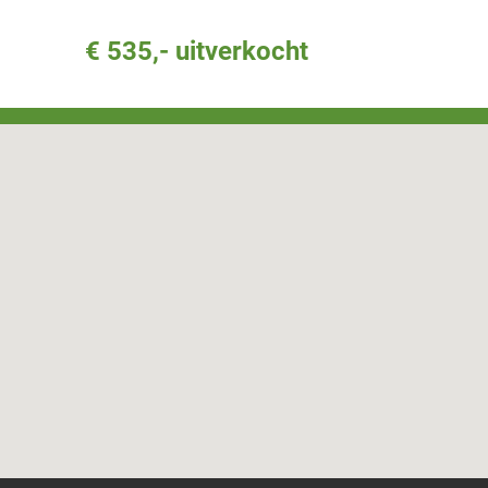
hardmetaa
€ 535,- uitverkocht
Verkoc