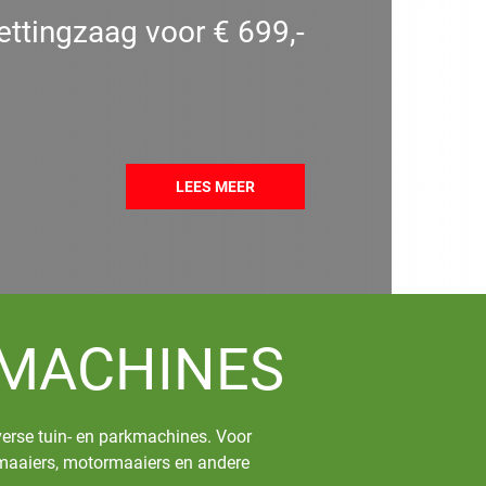
kettingzaag voor € 699,-
LEES MEER
KMACHINES
iverse tuin- en parkmachines. Voor
itmaaiers, motormaaiers en andere