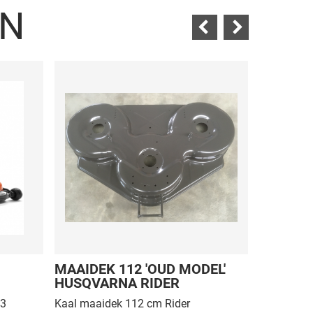
EN
MAAIDEK 112 'OUD MODEL'
WIDIA 
HUSQVARNA RIDER
03
Kaal maaidek 112 cm Rider
Freeshaken