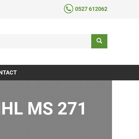
0527 612062
NTACT
IHL MS 271