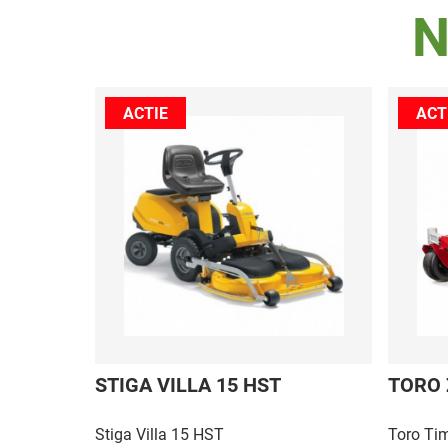
N
ACTIE
ACT
ING 95C
STIGA VILLA 15 HST
TORO 
ng-unit
Stiga Villa 15 HST
Toro Ti