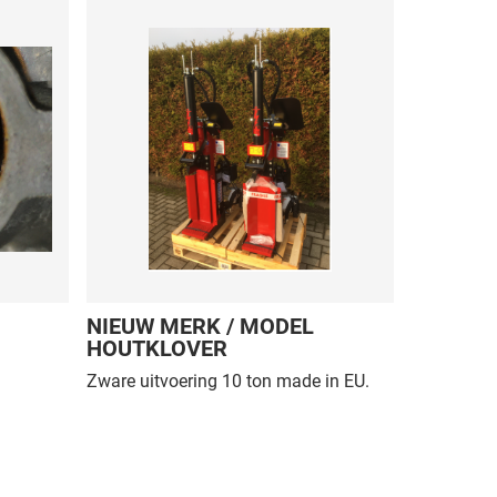
NIEUW MERK / MODEL
AFLEVE
HOUTKLOVER
CAT
Zware uitvoering 10 ton made in EU.
Op weg naa