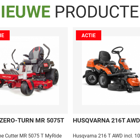
IEUWE
PRODUCT
IE
ACTIE
ZERO-TURN MR 5075T
HUSQVARNA 216T AWD
me Cutter MR 5075 T MyRide
Husqvarna 216 T AWD incl. 1